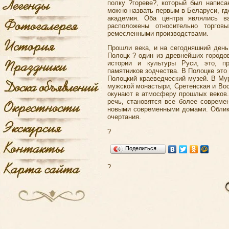
полку ?гореве?, который был написа
можно назвать первым в Беларуси, гд
академия. Оба центра являлись в
расположены относительно торгов
ремесленными производствами.
Прошли века, и на сегодняшний день
Полоцк ? один из древнейших городо
истории и культуры Руси, это, пр
памятников зодчества. В Полоцке эт
Полоцкий краеведческий музей. В Му
мужской монастыри, Сретенская и Вос
окунают в атмосферу прошлых веков.
речь, становятся все более совреме
новыми современными домами. Облик
очертания.
?
Поделиться…
?