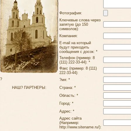
Фотография:
Ключевые слова через
запятую (до 150
символов):
Компания:
E-mail на который
будут приходить
сообщения с досок: *
Телефон (пример: 8
(111) 222-33-44): *
Факс (пример: 8 (111)
222-33-44):
?
?мя: *
НАШ? ПАРТНЕРЫ:
Страна: *
Область: *
Город: *
Адрес: *
Адрес сайта
(Например:
http://www.sitename.ru/):