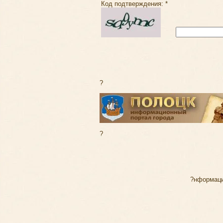
Код подтверждения: *
?
?
?нформаци