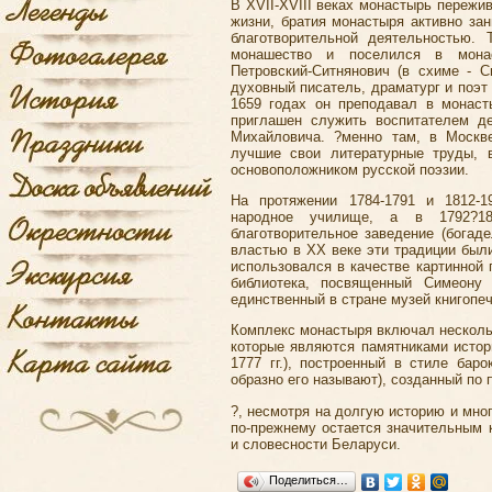
В XVII-XVIII веках монастырь пережив
жизни, братия монастыря активно за
благотворительной деятельностью. 
монашество и поселился в мона
Петровский-Ситнянович (в схиме - С
духовный писатель, драматург и поэт
1659 годах он преподавал в монаст
приглашен служить воспитателем де
Михайловича. ?менно там, в Москв
лучшие свои литературные труды, в
основоположником русской поэзии.
На протяжении 1784-1791 и 1812-1
народное училище, а в 1792?18
благотворительное заведение (богад
властью в XX веке эти традиции был
использовался в качестве картинной 
библиотека, посвященный Симеону
единственный в стране музей книгопеч
Комплекс монастыря включал нескольк
которые являются памятниками истор
1777 гг.), построенный в стиле бар
образно его называют), созданный по п
?, несмотря на долгую историю и мно
по-прежнему остается значительным 
и словесности Беларуси.
Поделиться…