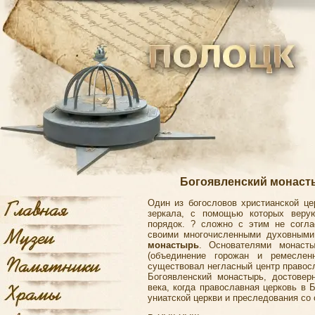
Богоявленский монасты
Один из богословов христианской це
зеркала, с помощью которых верую
порядок. ? сложно с этим не согла
своими многочисленными духовными
монастырь
. Основателями монаст
(объединение горожан и ремесле
существовал негласный центр правосл
Богоявленский монастырь, достовер
века, когда православная церковь в
униатской церкви и преследования со