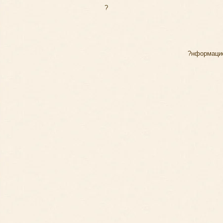
?
?нформаци