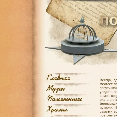
Всегда, 
мечтает п
попутчика
увидеть ч
самое сер
ехать в ст
Беловежск
истории. 
самыми во
поэтому э