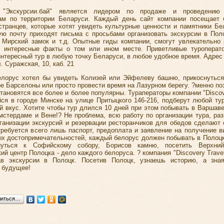
 "Экскурсии.бай" является лидером по продаже и проведению 
ам по территории Беларуси. Каждый день сайт компании посещает
странцев, которые хотят увидеть культурные ценности и памятники Бе
ую почту приходят письма с просьбами организовать экскурсии в Поло
, Мирский замок и т.д. Опытные гиды компании, смогут увлекательно 
 интересные факты о том или ином месте. Приветливые туроперат
интересный тур в любую точку Беларуси, в любое удобное время. Адрес 
л. Суражская, 10, каб. 21
лорус хотел бы увидеть Колизей или Эйфелеву башню, прикоснуться
ре Барселоны или просто провести время на Лазурном берегу. ?менно по
тановятся все более и более популярны. Тураператоры компании "Discov
ся в городе Минске на улице Притыцкого 146-216, подберут любой ту
й вкус. Хотите чтобы тур длился 10 дней при этом побывать в Варшаве
мстердаме и Вене!? Не проблема, всю работу по организации тура, ра
рганизации экскурсий и резервации ресторанчиков для обедов сделают 
требуется всего лишь паспорт, предоплата и заявление на получение в
ых достопримечательностей, каждый белорус должен побывать в Полоцк
нуться к Софийскому собору, Борисов камню, посетить Верхни
ий центр Полоцка - дело каждого белоруса. ? компания "Discovery Trave
ав экскурсии в Полоцк. Посетив Полоцк, узнаешь историю, а зна
 будущее!
литься…