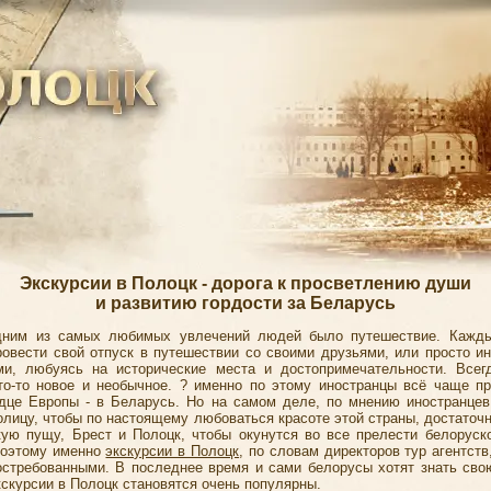
Экскурсии в Полоцк - дорога к просветлению души
и развитию гордости за Беларусь
одним из самых любимых увлечений людей было путешествие. Кажды
ровести свой отпуск в путешествии со своими друзьями, или просто и
ми, любуясь на исторические места и достопримечательности. Всег
то-то новое и необычное. ? именно по этому иностранцы всё чаще п
дце Европы - в Беларусь. Но на самом деле, по мнению иностранцев
олицу, чтобы по настоящему любоваться красоте этой страны, достаточ
ую пущу, Брест и Полоцк, чтобы окунутся во все прелести белоруск
Поэтому именно
экскурсии в Полоцк
, по словам директоров тур агентст
стребованными. В последнее время и сами белорусы хотят знать сво
кскурсии в Полоцк становятся очень популярны.