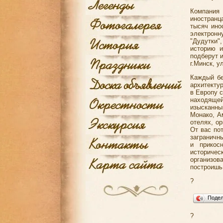
Компания
иностранц
тысяч ино
электронн
"Дудутки"
историю и
подберут 
г.Минск, у
Каждый бе
архитекту
в Европу с
находящей
изысканны
Монако, А
отелях, о
От вас по
заграничн
и прикос
историческ
организов
построишь
?
Поде
?