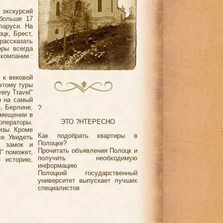
экскурсий
 больше 17
ларуси. На
цк, Брест,
рассказать
оры всегда
компании :
 к вековой
этому туры
ery Travel"
р на самый
, Берлине,
?
змещении в
ЭТО ?НТЕРЕСНО
операторы.
изы. Кроме
Как подобрать квартиры в
е. Увидеть
Полоцке?
й замок и
Прочитать объявления Полоцк и
l" поможет,
получить необходимую
я историю,
информацию
Полоцкий государственный
университет выпускает лучших
специалистов