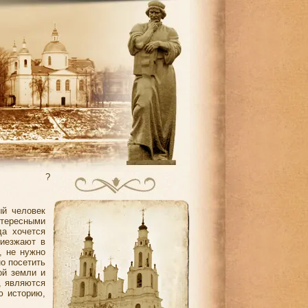
?
й человек
нтересными
да хочется
риезжают в
, не нужно
но посетить
ой земли и
в, являются
ю историю,