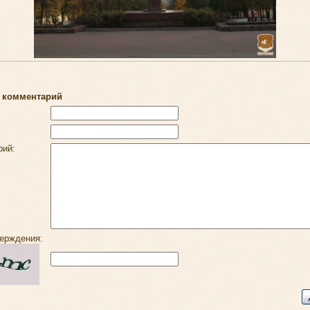
 комментарий
рий:
ерждения: