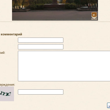
 комментарий
рий:
ерждения: