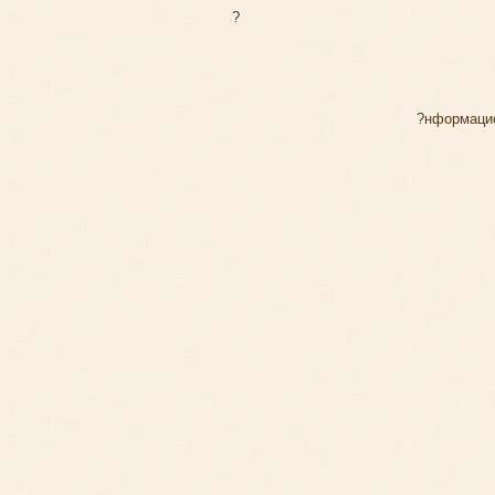
?
?нформацио