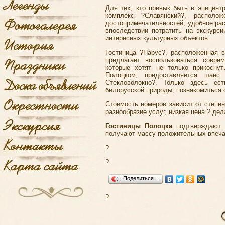
Для тех, кто привык быть в эпицент
комплекс ?Славянский?, располо
достопримечательностей, удобное ра
впоследствии потратить на экскурс
интересных культурных объектов.
Гостиница ?Парус?, расположенная 
предлагает воспользоваться совре
которые хотят не только прикосну
Полоцком, предоставляется шанс
Стекловолокно?. Только здесь ес
белорусской природы, познакомиться 
Стоимость номеров зависит от степен
разнообразие услуг, низкая цена ? де
Гостиницы Полоцка
подтверждают с
получают массу положительных впеча
?
?
Поделиться…
?