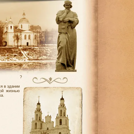
?
я в здании
ной жизнью
ка.