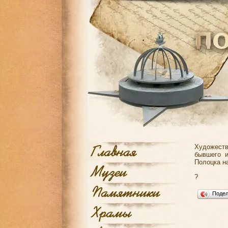
Художеств
бывшего и
Полоцка на
?
Поде