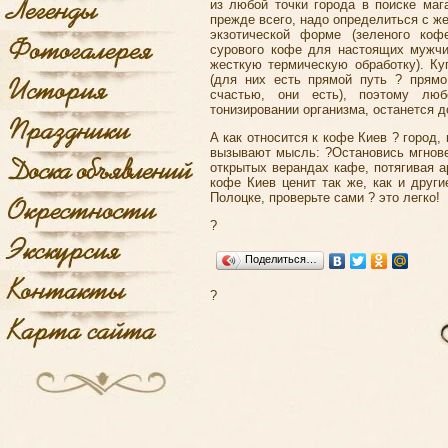
из любой точки города в поиске маг
прежде всего, надо определиться с ж
экзотической форме (зеленого коф
сурового кофе для настоящих мужчи
жесткую термическую обработку). К
(для них есть прямой путь ? прям
счастью, они есть), поэтому лю
тонизировании организма, останется д
А как относится к кофе Киев ? город,
вызывают мысль: ?Остановись мгновен
открытых верандах кафе, потягивая а
кофе Киев ценит так же, как и друг
Полоцке, проверьте сами ? это легко!
?
Поделиться…
?