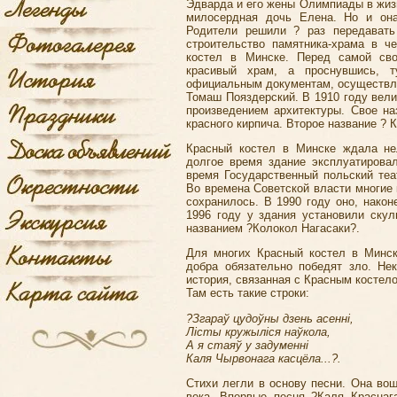
Эдварда и его жены Олимпиады в жизн
милосердная дочь Елена. Но и она
Родители решили ? раз передавать
строительство памятника-храма в ч
костел в Минске. Перед самой св
красивый храм, а проснувшись, т
официальным документам, осуществл
Томаш Пояздерский. В 1910 году вел
произведением архитектуры. Свое на
красного кирпича. Второе название ? 
Красный костел в Минске ждала не
долгое время здание эксплуатирова
время Государственный польский теа
Во времена Советской власти многие
сохранилось. В 1990 году оно, након
1996 году у здания установили скул
названием ?Колокол Нагасаки?.
Для многих Красный костел в Минск
добра обязательно победят зло. Не
история, связанная с Красным костел
Там есть такие строки:
?Згараў цудоўны дзень асеннi,
Лiсты кружылiся наўкола,
А я стаяў у задуменнi
Каля Чырвонага касцёла...?.
Стихи легли в основу песни. Она во
века. Впервые песня ?Каля Краснаг