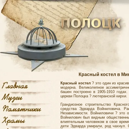
Красный костел в Ми
Красный костел
? это один из краси
модерна. Великолепное ассиметрич
башен построено в 1905-1910 годах.
церкви Полоцка
? лютеранской кирхи.
Грандиозное строительство Красно
средства Эдварда Войниловича. Ра
Независимости. Войниловичи ? это 
Войнилович был видным общественны
влиятельным человеком в свое время
дети Эдварда умирали, род чахнул. 