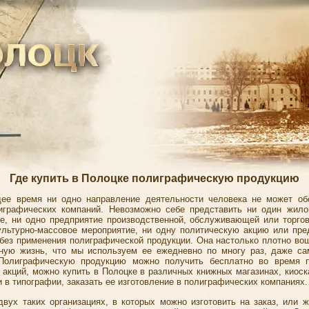
Где купить в Полоцке полиграфическую продукцию
ее время ни одно направление деятельности человека не может об
играфических компаний. Невозможно себе представить ни один жил
е, ни одно предприятие производственной, обслуживающей или торго
ультурно-массовое мероприятие, ни одну политическую акцию или пр
без применения полиграфической продукции. Она настолько плотно во
ную жизнь, что мы используем ее ежедневно по многу раз, даже са
 Полиграфическую продукцию можно получить бесплатно во время п
 акций, можно купить в Полоцке в различных книжных магазинах, киоска
 в типографии, заказать ее изготовление в полиграфических компаниях.
двух таких организациях, в которых можно изготовить на заказ, или ж