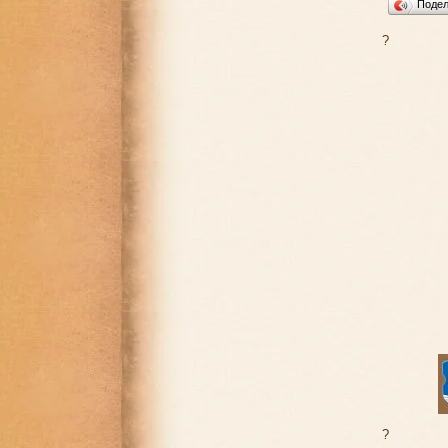
Поде
?
?