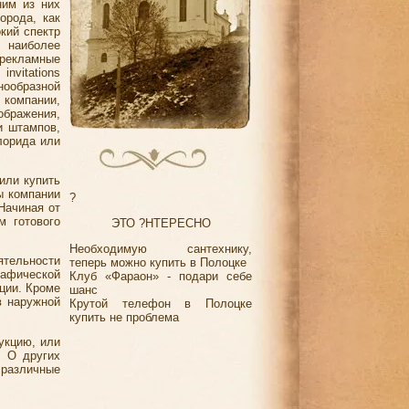
ним из них
орода, как
кий спектр
 наиболее
 рекламные
nvitations
нообразной
 компании,
ображения,
и штампов,
лорида или
или купить
ы компании
?
Начиная от
м готового
ЭТО ?НТЕРЕСНО
Необходимую сантехнику,
ятельности
теперь можно купить в Полоцке
рафической
Клуб «Фараон» - подари себе
ации. Кроме
шанс
в наружной
Крутой телефон в Полоцке
купить не проблема
укцию, или
. О других
 различные