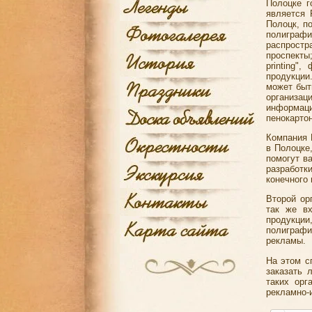
Полоцке г
является 
Полоцк, п
полиграф
распростр
проспекты
printing"
продукции
может быт
организац
информаци
пенокартон
Компания 
в Полоцке
помогут в
разработк
конечного 
Второй ор
так же вх
продукции,
полиграфи
рекламы.
На этом с
заказать 
таких орг
рекламно-