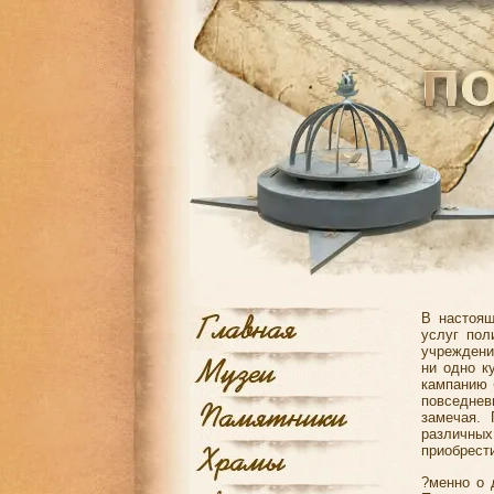
В настоящ
услуг пол
учреждени
ни одно к
кампанию 
повседнев
замечая.
различных
приобрести
?менно о 