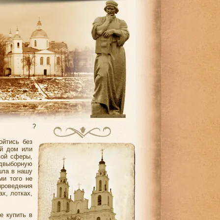
?
ойтись без
ой дом или
вой сферы,
едвыборную
шла в нашу
ми того не
роведения
х, лотках,
е купить в