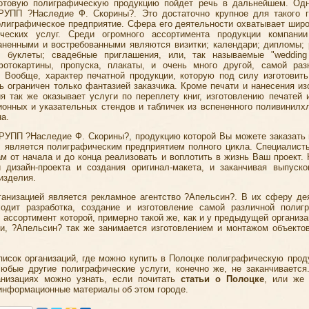
отовую полиграфическую продукцию пойдет речь в дальнейшем. Од
РУПП ?Наследие Ф. Скорины?. Это достаточно крупное для такого г
олиграфическое предприятие. Сфера его деятельности охватывает широ
ических услуг. Среди огромного ассортимента продукции компании
аненными и востребованными являются визитки; календари; дипломы;
; буклеты; свадебные приглашения, или, так называемые "wedding i
, фотокартины, пропуска, плакаты, и очень много другой, самой раз
. Вообще, характер печатной продукции, которую под силу изготовить
ь ограничен только фантазией заказчика. Кроме печати и нанесения из
ия так же оказывает услуги по переплету книг, изготовлению печатей 
онных и указательных стендов и табличек из вспененного поливинилх
а.
РУПП ?Наследие Ф. Скорины?, продукцию которой Вы можете заказать 
, является полиграфическим предприятием полного цикла. Специалист
ам от начала и до конца реализовать и воплотить в жизнь Ваш проект. 
и дизайн-проекта и создания оригинал-макета, и заканчивая выпуско
изделия.
ганизацией является рекламное агентство ?Апельсин?. В их сферу де
одит разработка, создание и изготовление самой различной полиг
 ассортимент которой, примерно такой же, как и у предыдущей организ
и, ?Апельсин? так же занимается изготовлением и монтажом объекто
писок организаций, где можно купить в Полоцке полиграфическую прод
любые другие полиграфические услуги, конечно же, не заканчивается
анизациях можно узнать, если почитать
статьи о Полоцке
, или же
информационные материалы об этом городе.