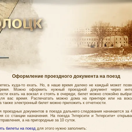
Оформление проездного документа на поезд
етесь куда-то ехать. Но, в наше время далеко не каждый может позв
время. Можно оформить нужный проездной документ через инте
ости ехать на вокзал и стоять в очереди, билет можно спокойно выбра
для вас время. Распечатать можно дома на принтере или на вокз
а также электронный билет можно приложить к отчетности.
я проездных документов в поезда дальнего следования начинается за 4
ия со станции назначения. На поезда ?нтерсити и ?нтерсити+ открыва
тправления, а на пригородные за 10 суток.
ить билеты на поезд
для этого нужно заполнить: