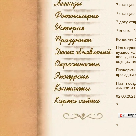
? станцию
? станцию
? дату отп
? кнопка ?
Когда нет 
Подходящи
нужное ко
все данны
осуществл
Проверить
проездные
При поса
личности 
02.09.2021
?
Поде
?