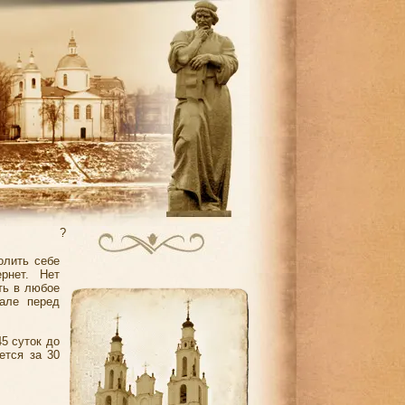
?
олить себе
рнет. Нет
ть в любое
але перед
5 суток до
ется за 30