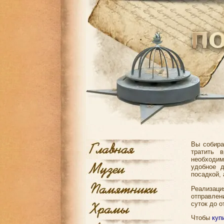
Вы собира
тратить 
необходим
удобное 
посадкой, 
Реализаци
отправлен
суток до о
Чтобы
куп