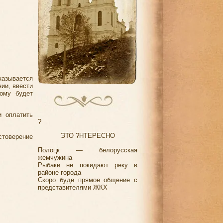
казывается
ии, ввести
рому будет
и оплатить
?
ЭТО ?НТЕРЕСНО
товерение
Полоцк — белорусская
жемчужина
Рыбаки не покидают реку в
районе города
Скоро буде прямое общение с
представителями ЖКХ