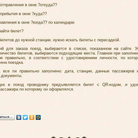
 отправления в окне ?откуда??
 прибытия в окне ?куда??
равления в окне ?когда?? по календарю
найти билет?
билетов до нужной станции, нужно искать билеты с пересадкой.
й для заказа поезд, выбирается в списке, показанном на сайте. У
личество билетов, выбираются подходящие места. Главное при заполнен
е правильно, в соответствии с удостоверением личности, по кото
ена поездка.
, все ли правильно заполнено: дата, станции, данные пассажиров 
 документы.
дке в поезд проводнику предъявляется билет с QR-кодом, и удос
пассажира по которому он оформлялся.
литься…