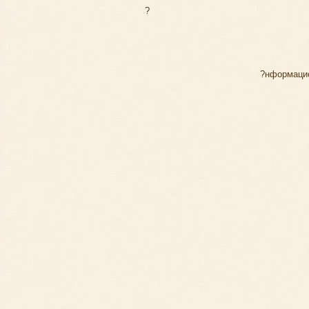
?
?нформаци