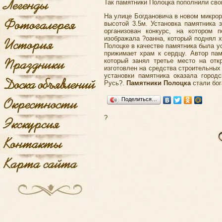
Так памятники Полоцка пополнили св
На улице Богдановича в новом микрор
высотой 3.5м. Установка памятника 
организован конкурс, на котором 
изображала ?оанна, который поднял х
Полоцке в качестве памятника была у
прижимает храм к сердцу. Автор па
который занял третье место на отк
изготовлен на средства строительных
установки памятника оказала город
Русь?.
Памятники Полоцка
стали бог
Поделиться…
?