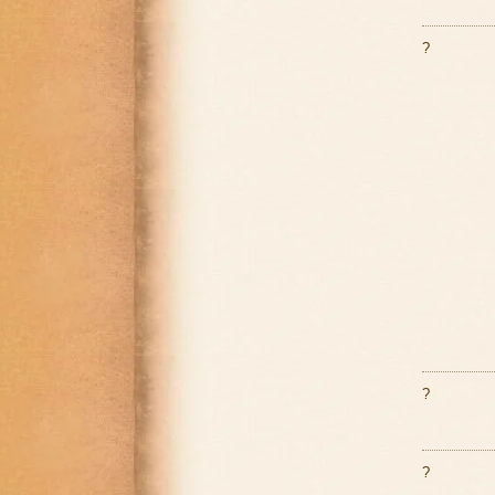
?
?
?