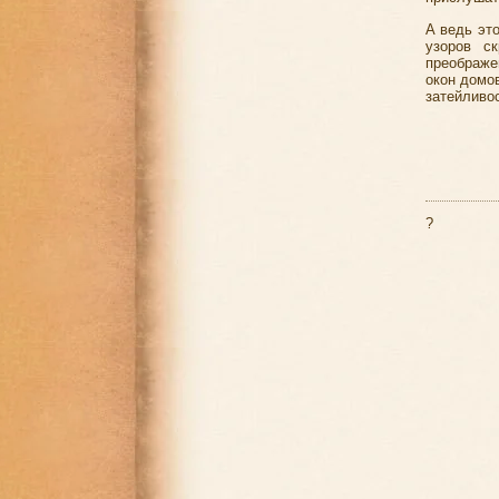
А ведь эт
узоров с
преображен
окон домов
затейливо
?