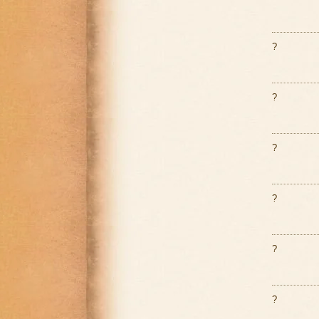
?
?
?
?
?
?