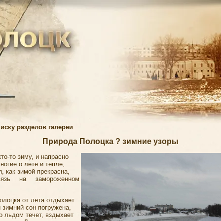
писку разделов галереи
Природа Полоцка ? зимние узоры
то-то зиму, и напрасно
огие о лете и тепле,
, как зимой прекрасна,
вязь на замороженном
олоцка от лета отдыхает.
 зимний сон погружена,
о льдом течет, вздыхает