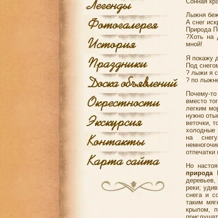
Сонная кр
Лыжня беж
А снег иск
Природа П
?Хоть на 
мной!
Я покажу 
Под снегом
? лыжи я с
? по лыжне
Почему-то
вместо то
легким мо
нужно оты
веточки, т
холодные 
на снегу
немногочи
отпечатки 
Но настоя
природа 
деревьев,
реки; уди
снега и с
таким мяг
крылом, п
прислушат