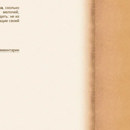
ка
, сколько
 мелочей,
деть: не из
дящие своей
омментарии