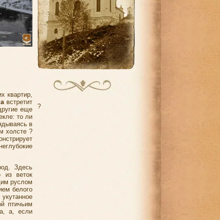
х квартир,
ка
встретит
?
другие еще
кле: то ли
лядываясь в
м холсте ?
нстрирует
неглубокие
род. Здесь
о из веток
щим руслом
ием белого
 укутанное
ой птичьим
а, а, если