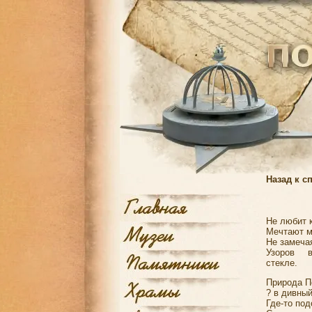
Назад к с
Не любит к
Мечтают мн
Не замечая
Узоров 
стекле.
Природа П
? в дивный
Где-то под