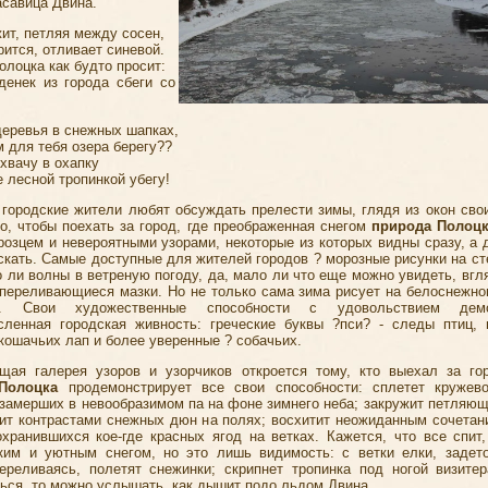
асавица Двина.
ит, петляя между сосен,
рится, отливает синевой.
олоцка как будто просит:
денек из города сбеги со
деревья в снежных шапках,
 для тебя озера берегу??
хвачу в охапку
 лесной тропинкой убегу!
 городские жители любят обсуждать прелести зимы, глядя из окон свои
го, чтобы поехать за город, где преображенная снегом
природа Полоц
розцем и невероятными узорами, некоторые из которых видны сразу, а 
скать. Самые доступные для жителей городов ? морозные рисунки на сте
о ли волны в ветреную погоду, да, мало ли что еще можно увидеть, вг
переливающиеся мазки. Но не только сама зима рисует на белоснежно
. Свои художественные способности с удовольствием демо
сленная городская живность: греческие буквы ?пси? - следы птиц, 
кошачьих лап и более уверенные ? собачьих.
щая галерея узоров и узорчиков откроется тому, кто выехал за го
Полоцка
продемонстрирует все свои способности: сплетет кружев
 замерших в невообразимом па на фоне зимнего неба; закружит петляю
вит контрастами снежных дюн на полях; восхитит неожиданным сочетан
охранившихся кое-где красных ягод на ветках. Кажется, что все спит,
ким и уютным снегом, но это лишь видимость: с ветки елки, задет
ереливаясь, полетят снежинки; скрипнет тропинка под ногой визитер
ься, то можно услышать, как дышит подо льдом Двина.