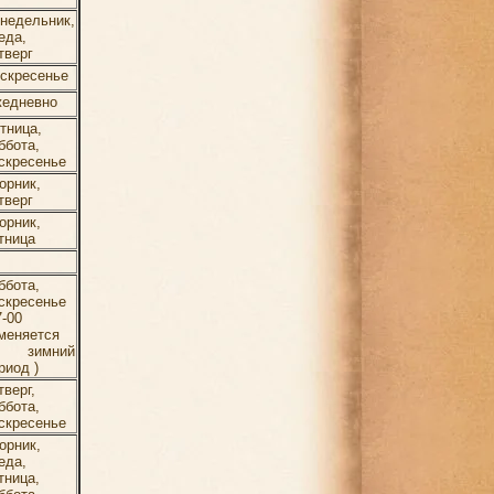
недельник,
еда,
тверг
скресенье
едневно
тница,
ббота,
скресенье
орник,
тверг
орник,
тница
ббота,
скресенье
7-00
меняется
а зимний
риод )
тверг,
ббота,
скресенье
орник,
еда,
тница,