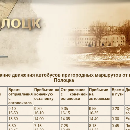
ание движения автобусов пригородных маршрутов от 
Полоцка
Время
Прибытие на
Отправление
Прибытие
Время
Дн
я
отправления
конечную
с конечной
на
в пути
с
остановку
остановки
автовокзал
автовокзала
9-10
9-30
9-35
9-55
0-20
Су
15-50
16-10
16-15
16-35
во
13-30
14-00
14-05
14-40
0-30
Еж
6-30
7-15
7-25
8-18
0-45
По