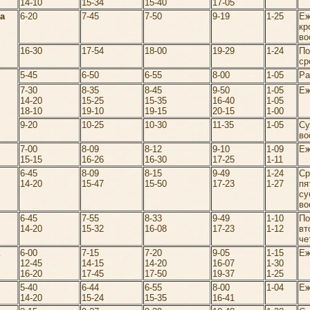
14-10
15-34
15-40
17-05
а
6-20
7-45
7-50
9-19
1-25
Еж
кр
во
16-30
17-54
18-00
19-29
1-24
По
ср
5-45
6-50
6-55
8-00
1-05
Ра
7-30
8-35
8-45
9-50
1-05
Еж
14-20
15-25
15-35
16-40
1-05
18-10
19-10
19-15
20-15
1-00
9-20
10-25
10-30
11-35
1-05
Су
во
7-00
8-09
8-12
9-10
1-09
Еж
15-15
16-26
16-30
17-25
1-11
6-45
8-09
8-15
9-49
1-24
Ср
14-20
15-47
15-50
17-23
1-27
пя
су
во
6-45
7-55
8-33
9-49
1-10
По
14-20
15-32
16-08
17-23
1-12
вт
че
6-00
7-15
7-20
9-05
1-15
Еж
12-45
14-15
14-20
16-07
1-30
16-20
17-45
17-50
19-37
1-25
5-40
6-44
6-55
8-00
1-04
Еж
14-20
15-24
15-35
16-41