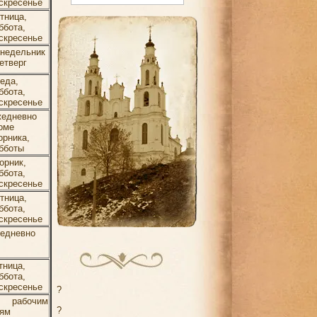
скресенье
тница,
ббота,
скресенье
недельник
четверг
еда,
ббота,
скресенье
едневно
оме
орника,
бботы
орник,
ббота,
скресенье
тница,
ббота,
скресенье
едневно
тница,
ббота,
скресенье
?
о рабочим
?
ям