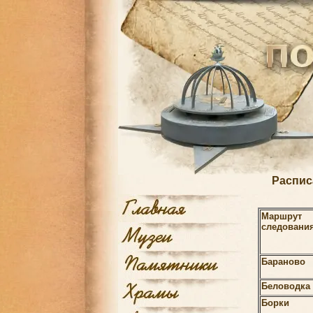
Распис
Маршрут
следовани
Бараново
Беловодка
Борки