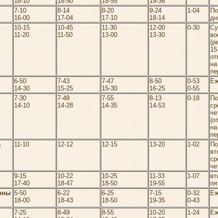
18-10
18-50
18-55
19-36
7-10
8-14
8-20
9-24
1-04
П
16-00
17-04
17-10
18-14
дн
10-15
10-45
11-30
12-00
0-30
Су
11-20
11-50
13-00
13-30
во
(р
15
от
н
пе
6-50
7-43
7-47
8-50
0-53
Еж
14-30
15-25
15-30
16-25
0-55
7-30
7-48
7-55
8-13
0-18
По
14-10
14-28
14-35
14-53
ср
че
(о
н
пе
а
11-10
12-12
12-15
13-20
1-02
По
вт
ср
че
9-15
10-22
10-25
11-33
1-07
вт
17-40
18-47
18-50
19-55
пя
яны
5-50
6-22
6-25
7-15
0-32
Еж
18-00
18-43
18-50
19-35
0-43
7-25
8-49
8-55
10-20
1-24
Еж