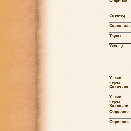
Старинки
Ситенец
Сорнополь
Труды
Ухвище
Ушачи
через
Сорочино
Ушачи
через
Вороничи
Федорово
Фариново