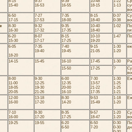
8-15
9-37
9-39
10-48
1-22
Ср
15-40
16-53
16-55
18-15
1-13
су
во
6-50
7-27
7-35
8-15
0-37
Су
17-15
17-53
18-00
18-40
0-38
во
е
8-30
9-32
9-35
10-40
1-02
По
16-30
17-32
17-35
18-40
пя
6-20
8-07
8-15
10-10
1-47
По
15-30
17-17
17-25
19-20
6-05
7-35
7-40
9-15
1-30
еж
19-40
19-45
21-05
1-20
18-20
14-15
15-45
16-10
17-45
1-30
Ра
15-50
17-25
?
Су
во
8-00
9-30
6-00
7-30
1-30
Еж
11-00
12-25
12-35
13-57
1-25
18-05
19-30
20-00
21-22
1-25
20-05
21-26
16-10
17-35
1-21
12-00
13-18
8-30
9-53
1-18
Еж
16-00
17-20
14-20
15-49
1-20
7-10
8-30
8-35
9-57
1-20
Су
16-00
17-20
17-25
18-47
1-20
во
19-25
19-55
6-20
6-50
0-30
П
6-50
7-20
0-30
дн
0-30