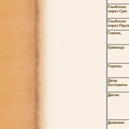
Глыбочка
через Сую
Глыбочка
через Паул
Гомель
Грамоще
Горяны
Двор
Хоттевичи
Дисна
Домники