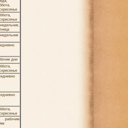
еда,
ббота,
скресенье
ббота,
скресенье
недельник,
тница
недельник
едневно
бочие дни
ббота,
скресенье
едневно
едневно
ббота,
скресенье
о рабочим
ям