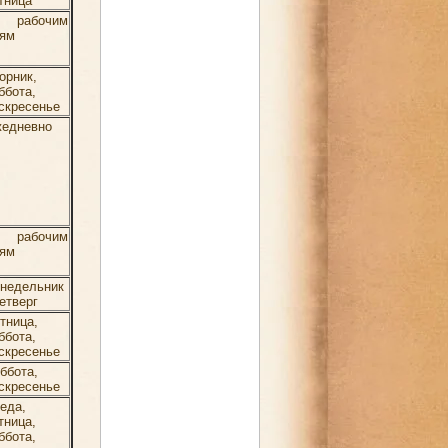
тница
о рабочим
ям
орник,
ббота,
скресенье
едневно
о рабочим
ям
недельник
четверг
тница,
ббота,
скресенье
ббота,
скресенье
еда,
тница,
ббота,