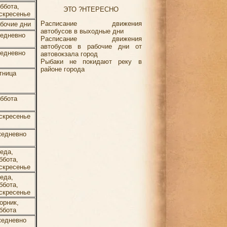
ббота,
ЭТО ?НТЕРЕСНО
скресенье
Расписание движения
бочие дни
автобусов в выходные дни
едневно
Расписание движения
автобусов в рабочие дни от
едневно
автовокзала город
Рыбаки не покидают реку в
районе города
тница
ббота
скресенье
едневно
еда,
ббота,
скресенье
еда,
ббота,
скресенье
орник,
ббота
едневно