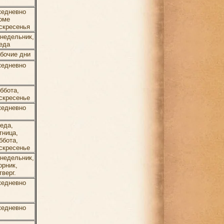
едневно
оме
скресенья
недельник,
еда
бочие дни
едневно
ббота,
скресенье
едневно
еда,
тница,
ббота,
скресенье
недельник,
орник,
тверг.
едневно
едневно