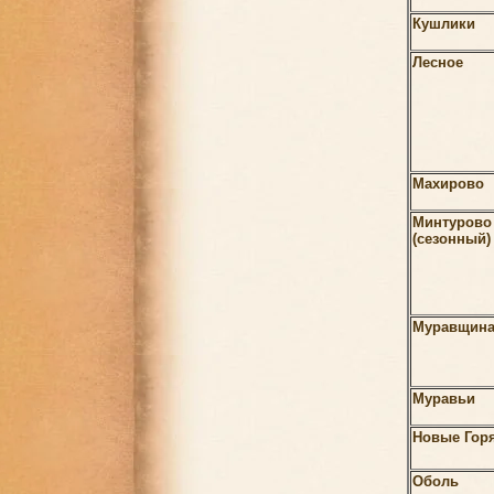
Кушлики
Лесное
Махирово
Минтурово
(сезонный)
Муравщин
Муравьи
Новые Гор
Оболь