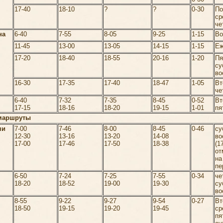
17-40
18-10
?
?
0-30
По
ср
че
на
6-40
7-55
8-05
9-25
1-15
Во
11-45
13-00
13-05
14-15
1-15
Еж
17-20
18-40
18-55
20-16
1-20
Пя
су
во
16-30
17-35
17-40
18-47
1-05
Вт
че
6-40
7-32
7-35
8-45
0-52
Вт
17-15
18-16
18-20
19-15
1-01
пя
маршруты
чи
7-00
7-46
8-00
8-45
0-46
су
12-30
13-16
13-20
14-08
во
17-00
17-46
17-50
18-38
(1
от
н
пе
6-50
7-24
7-25
7-55
0-34
че
18-20
18-52
19-00
19-30
су
во
8-55
9-22
9-27
9-54
0-27
Вт
18-50
19-15
19-20
19-45
ср
пя