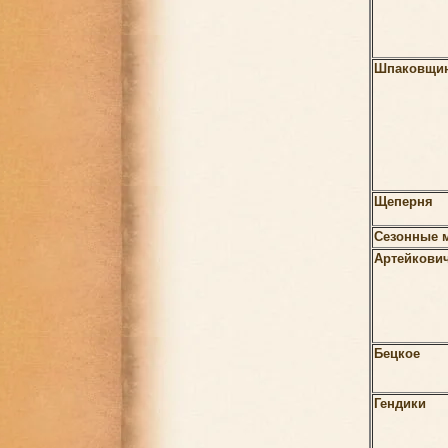
Шпаковщи
Щеперня
Сезонные 
Артейкови
Бецкое
Гендики