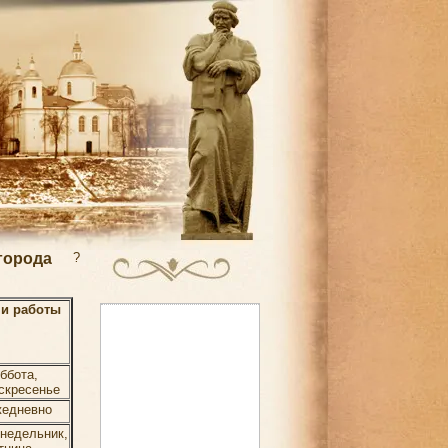
города
?
и работы
ббота,
скресенье
едневно
недельник,