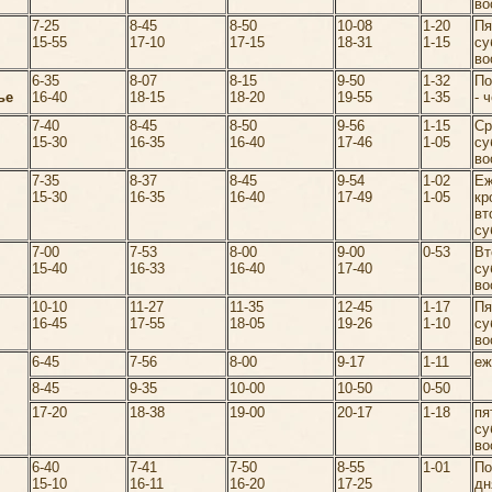
во
7-25
8-45
8-50
10-08
1-20
Пя
15-55
17-10
17-15
18-31
1-15
су
во
6-35
8-07
8-15
9-50
1-32
По
ье
16-40
18-15
18-20
19-55
1-35
- 
7-40
8-45
8-50
9-56
1-15
Ср
15-30
16-35
16-40
17-46
1-05
су
во
7-35
8-37
8-45
9-54
1-02
Еж
15-30
16-35
16-40
17-49
1-05
кр
вт
су
7-00
7-53
8-00
9-00
0-53
Вт
15-40
16-33
16-40
17-40
су
во
10-10
11-27
11-35
12-45
1-17
Пя
16-45
17-55
18-05
19-26
1-10
су
во
6-45
7-56
8-00
9-17
1-11
еж
8-45
9-35
10-00
10-50
0-50
17-20
18-38
19-00
20-17
1-18
пя
су
во
6-40
7-41
7-50
8-55
1-01
П
15-10
16-11
16-20
17-25
дн