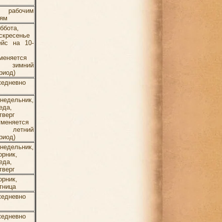
о рабочим
ям
ббота,
скресенье
ейс на 10-
меняется
а зимний
риод)
едневно
недельник,
еда,
тверг
тменяется
а летний
риод)
недельник,
орник,
еда,
тверг
орник,
тница
едневно
едневно