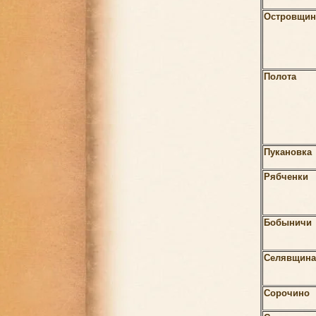
Островщин
Полота
Пукановка
Рябченки
Бобыничи
Селявщина
Сорочино