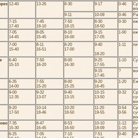
ерез
12-40
13-26
8-30
9-17
0-46
Су
во
9-11
10-09
0-46
Ра
7-15
7-45
7-50
8-30
0-30
еж
17-40
18-10
18-15
18-50
7-05
8-05
8-10
9-15
1-00
еж
14-45
15-45
16-00
17-05
7-00
8-11
8-20
9-40
1-11
пя
15-40
16-51
17-00
18-20
е
6-40
7-50
8-00
9-25
1-10
Су
15-10
16-20
16-30
17-55
9-15
?
во
17-45
6-35
7-55
8-00
9-20
1-20
Еж
14-00
15-20
15-25
16-45
9-00
9-32
9-40
10-15
0-32
Ср
12-35
13-07
13-15
13-50
су
во
9-20
10-14
10-20
11-20
0-54
Ср
17-50
18-46
18-50
19-55
0-56
су
во
ново
7-35
8-47
8-53
10-10
1-12
Вт
15-30
16-45
16-50
18-09
1-15
су
6-25
7-05
7-10
7-51
0-40
Еж