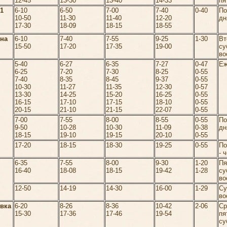
12-45
13-30
13-40
14-33
пя
1
6-10
6-50
7-00
7-40
0-40
П
10-50
11-30
11-40
12-20
дн
17-30
18-09
18-15
18-55
на
6-10
7-40
7-55
9-25
1-30
Вт
15-50
17-20
17-35
19-00
су
во
5-40
6-27
6-35
7-27
0-47
Еж
6-25
7-20
7-30
8-25
0-55
7-40
8-35
8-45
9-37
0-55
10-30
11-27
11-35
12-30
0-57
13-30
14-25
15-20
16-25
0-55
16-15
17-10
17-15
18-10
0-55
20-15
21-10
21-15
22-07
0-55
7-00
7-55
8-00
8-55
0-55
П
9-50
10-28
10-30
11-09
0-38
дн
18-15
19-10
19-15
20-10
0-55
17-20
18-15
18-30
19-25
0-55
По
- 
6-35
7-55
8-00
9-30
1-20
Пя
16-40
18-08
18-15
19-42
1-28
су
во
12-50
14-19
14-30
16-00
1-29
Су
во
вка
6-20
8-26
8-36
10-42
2-06
Ср
15-30
17-36
17-46
19-54
пя
су