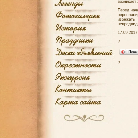
возникает
Перед нач
переплани
избежать
непредвид
17.09.2017
?
Поде
?