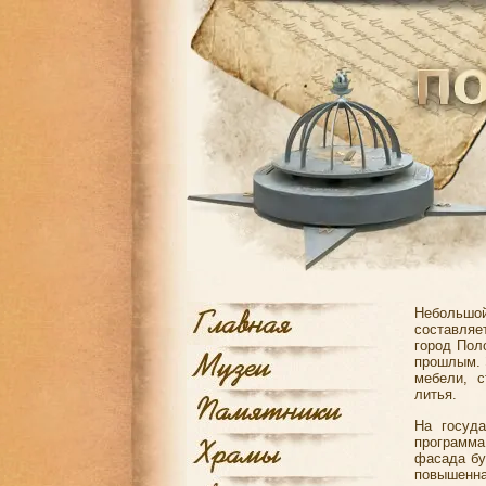
Небольшой
составляе
город Пол
прошлым. 
мебели, с
литья.
На госуда
программ
фасада бу
повышенна