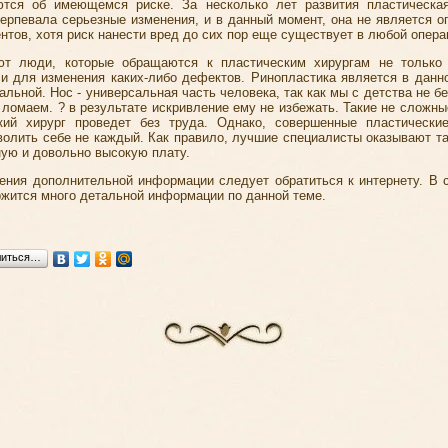
тся об имеющемся риске. За несколько лет развития пластическа
терпевала серьезные изменения, и в данный момент, она не является о
нтов, хотя риск нанести вред до сих пор еще существует в любой опера
ют люди, которые обращаются к пластическим хирургам не только 
 и для изменения каких-либо дефектов. Ринопластика является в данн
альной. Нос - универсальная часть человека, так как мы с детства не б
 ломаем. ? в результате искривление ему не избежать. Такие не сложны
кий хирург проведет без труда. Однако, совершенные пластически
волить себе не каждый. Как правило, лучшие специалисты оказывают та
ную и довольно высокую плату.
ения дополнительной информации следует обратиться к интернету. В 
ржится много детальной информации по данной теме.
литься…