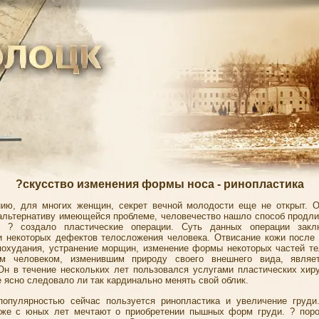
?скусство изменения формы носа - ринопластика
ию, для многих женщин, секрет вечной молодости еще не открыт. О
 альтернативу имеющейся проблеме, человечество нашло способ продл
и ? создало пластические операции. Суть данных операции закл
и некоторых дефектов телосложения человека. Отвисание кожи после
похудания, устранение морщин, изменение формы некоторых частей т
ым человеком, изменившим природу своего внешнего вида, являе
Он в течение нескольких лет пользовался услугами пластических хиру
е ясно следовало ли так кардинально менять свой облик.
опулярностью сейчас пользуется ринопластика и увеличение груд
же с юных лет мечтают о приобретении пышных форм груди. ? пор