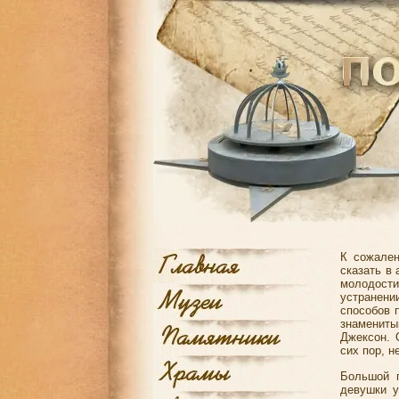
К сожален
сказать в
молодост
устранени
способов 
знаменит
Джексон. 
сих пор, н
Большой п
девушки у