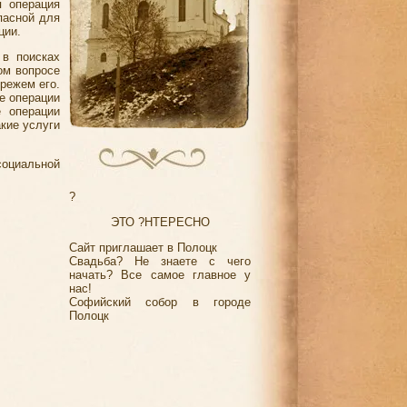
я операция
пасной для
ции.
в поисках
ом вопросе
ережем его.
е операции
е операции
кие услуги
социальной
?
ЭТО ?НТЕРЕСНО
Сайт приглашает в Полоцк
Свадьба? Не знаете с чего
начать? Все самое главное у
нас!
Софийский собор в городе
Полоцк