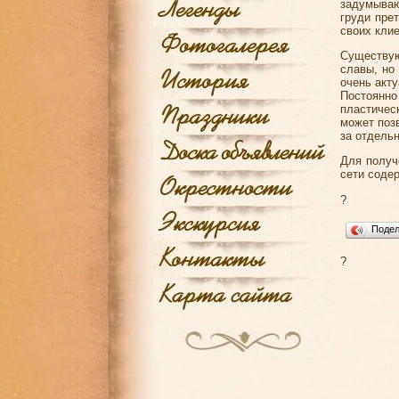
задумываю
груди пре
своих клие
Существу
славы, но
очень акту
Постоянно
пластичес
может поз
за отдель
Для получ
сети соде
?
Поде
?