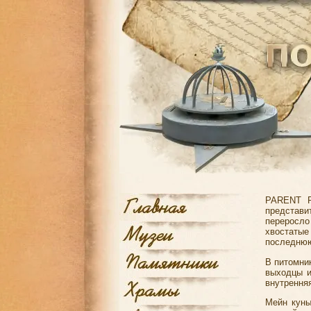
PARENT P
представ
переросло
хвостатые
последнюю
В питомник
выходцы и
внутрення
Мейн куны