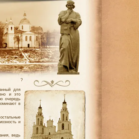
?
анный для
вно и это
ую очередь
поминают в
, остальные
иозность и
ания, ведь