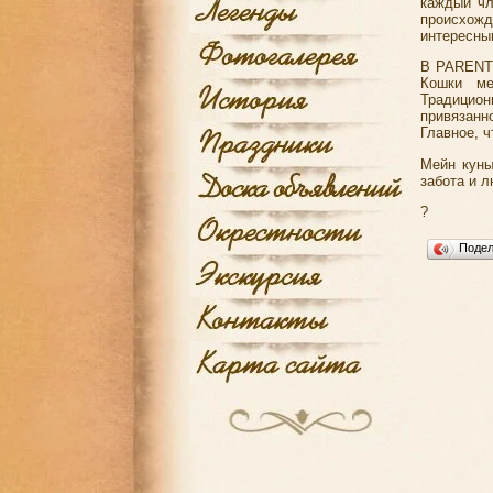
каждый чл
происхож
интересны
В PARENT 
Кошки ме
Традицио
привязан
Главное, 
Мейн куны
забота и л
?
Поде