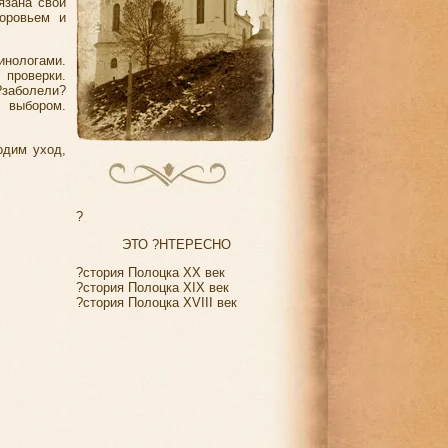
язана свои
оровьем и
инологами.
проверки.
заболели?
 выбором.
одим уход,
?
ЭТО ?НТЕРЕСНО
?стория Полоцка XX век
?стория Полоцка XIX век
?стория Полоцка XVIII век