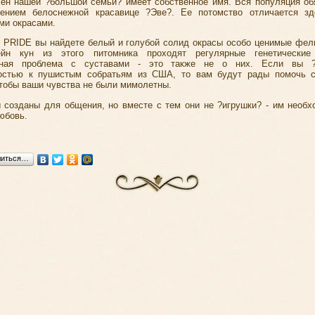
ен нашей ?большой семьи? имеет собственное имя. Вся популяция об
дением белоснежной красавице ?Эве?. Ее потомство отличается зд
ми окрасами.
PRIDE вы найдете белый и голубой солид окрасы особо ценимые фел
йн кун из этого питомника проходят регулярные генетические 
нная проблема с суставами - это также не о них. Если вы ?
ностью к пушистым собратьям из США, то вам будут рады помочь с
чтобы ваши чувства не были мимолетны.
 созданы для общения, но вместе с тем они не ?игрушки? - им необх
юбовь.
литься…