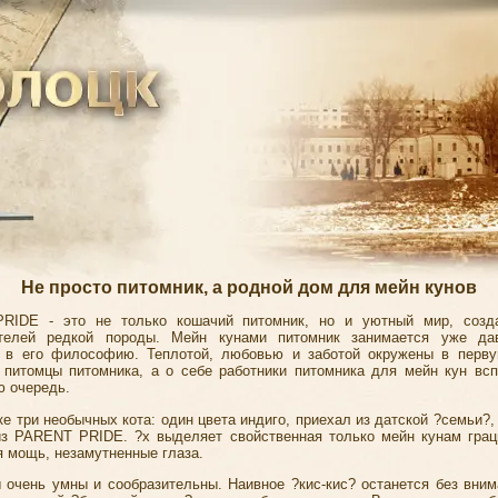
Не просто питомник, а родной дом для мейн кунов
RIDE - это не только кошачий питомник, но и уютный мир, созд
ителей редкой породы. Мейн кунами питомник занимается уже да
 в его философию. Теплотой, любовью и заботой окружены в перв
 питомцы питомника, а о себе работники питомника для мейн кун вс
 очередь.
е три необычных кота: один цвета индиго, приехал из датской ?семьи?
з PARENT PRIDE. ?х выделяет свойственная только мейн кунам грац
я мощь, незамутненные глаза.
 очень умны и сообразительны. Наивное ?кис-кис? останется без вним