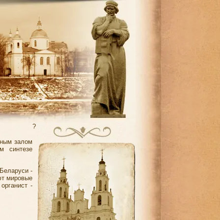
?
тным залом
м синтезе
Беларуси -
ют мировые
органист -