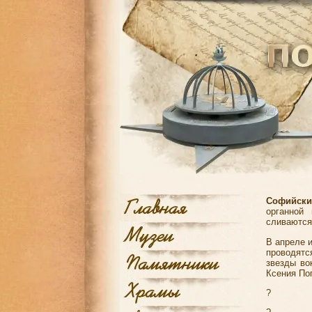
Софийски
органной
сливаются
В апреле 
проводятс
звезды во
Ксения По
?