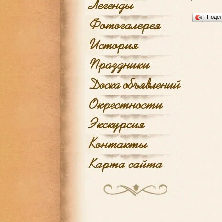
?
Поде