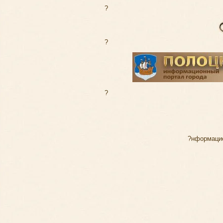
?
?
?
?нформаци