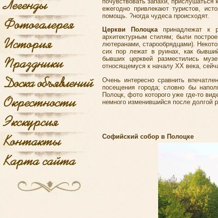
почувствовать запахи, прислушаться 
ежегодно привлекают туристов, ист
помощь. ?ногда чудеса происходят.
Церкви Полоцка
принадлежат к р
архитектурным стилям; были постро
лютеранами, старообрядцами). Некото
сих пор лежат в руинах, как бывши
бывших церквей разместились музе
относящемуся к началу ХХ века, сейч
Очень интересно сравнить впечатле
посещения города; словно бы напол
Полоцк, фото
которого уже где-то вид
немного изменившийся после долгой р
Софийский собор в Полоцке