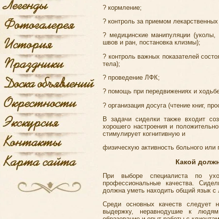
? кормление;
? контроль за приемом лекарственных
? медицинские манипуляции (уколы, 
швов и ран, постановка клизмы);
? контроль важных показателей состо
тела);
? проведение ЛФК;
? помощь при передвижениях и ходьбе
? организация досуга (чтение книг, пр
В задачи сиделки также входит соз
хорошего настроения и положительно
стимулирует когнитивную и
физическую активность больного или 
Какой должн
При выборе специалиста по ух
профессиональные качества. Сиде
должна уметь находить общий язык с
Среди основных качеств следует на
выдержку, неравнодушие к людям
образование и опыт работы с клиентам