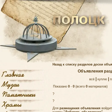
Назад к списку разделов доски объ
Объявления ра
|
|
всё
куплю
п
Показано
0
-
0
(всего
0
материалов)
?
?
Для
размещения объявления
войдит
кнопку
"Добавить объявление"
.