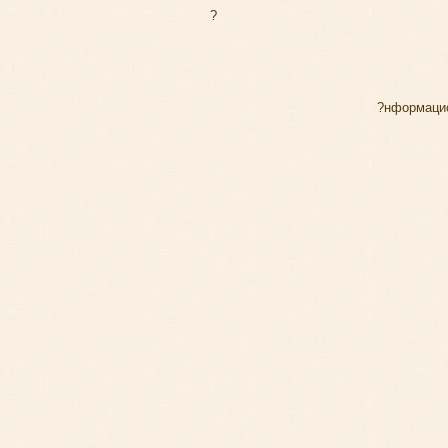
?
?нформаци