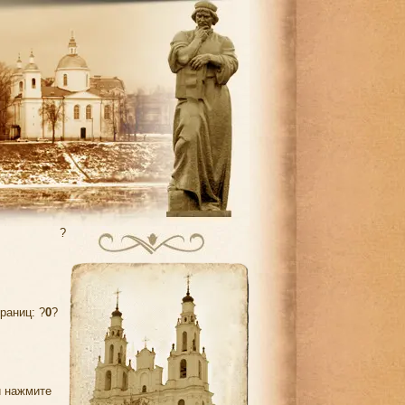
?
раниц: ?
0
?
и нажмите