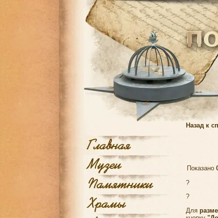
Назад к с
Показано
?
?
Для
разм
кнопку
"Д