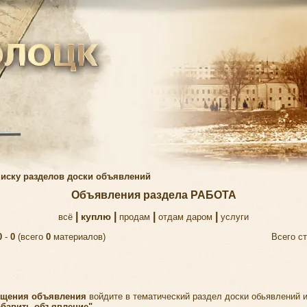
писку разделов доски объявлений
Объявления раздела РАБОТА
|
|
|
|
куплю
всё
продам
отдам даром
услуги
0
-
0
(всего
0
материалов)
Всего ст
ещения объявления
войдите в тематический раздел доски обьявлений 
обавить объявление"
.