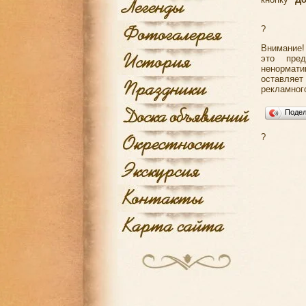
?
Внимание!
это пред
ненормати
оставляе
рекламног
Поде
?