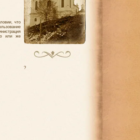
ловии, что
льзование
инистрация
го или же
?