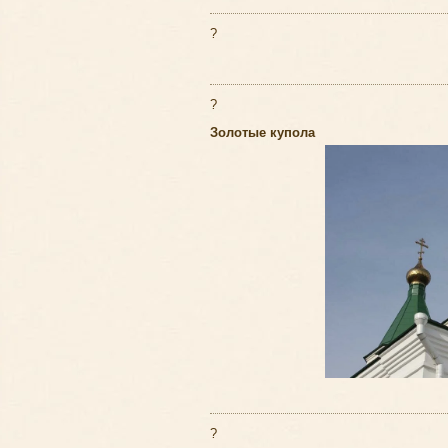
?
?
Золотые купола
?