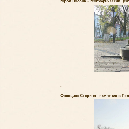
город Полоцк – географический це
?
Франциск Скорина - памятник в По