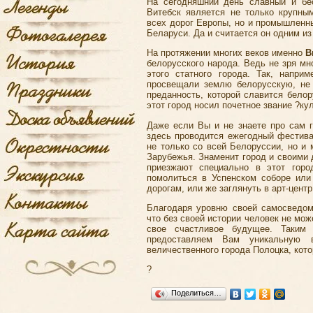
На сегодняшний день славный и бе
Витебск
является не только крупны
всех дорог Европы, но и промышленны
Беларуси. Да и считается он одним и
На протяжении многих веков именно
В
белорусского народа. Ведь не зря мн
этого статного города. Так, напр
просвещали землю белорусскую, не 
преданность, которой славится бело
этот город носил почетное звание ?к
Даже если Вы и не знаете про сам г
здесь проводится ежегодный фестива
не только со всей Белоруссии, но и
Зарубежья. Знаменит город и своими
приезжают специально в этот горо
помолиться в Успенском соборе или
дорогам, или же заглянуть в арт-цент
Благодаря уровню своей самосведомо
что без своей истории человек не мож
свое счастливое будущее. Таким
предоставляем Вам уникальную 
величественного
города Полоцка
, кот
?
Поделиться…