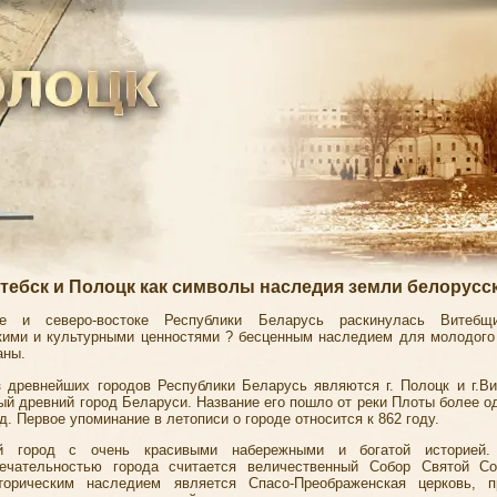
тебск и Полоцк как символы наследия земли белорусс
е и северо-востоке Республики Беларусь раскинулась Витеб
кими и культурными ценностями ? бесценным наследием для молодого
аны.
 древнейших городов Республики Беларусь являются г. Полоцк и г.Ви
мый древний город Беларуси. Название его пошло от реки Плоты более о
д. Первое упоминание в летописи о городе относится к 862 году.
й город с очень красивыми набережными и богатой историей.
мечательностью города считается величественный Собор Cвятой С
торическим наследием является Спасо-Преображенская церковь, пр