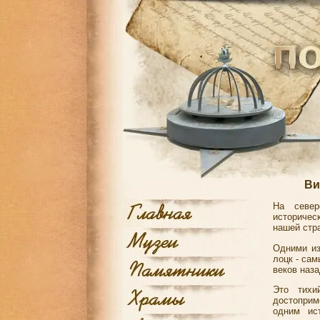
Ви
На север
историчес
нашей стр
Одними из
лоцк - са
веков наза
Это тихи
достопри
одним ис