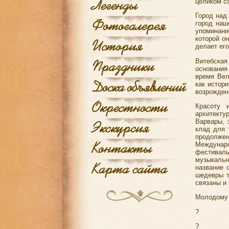
целиком с
Город над
город наш
упоминани
которой о
делает ег
Витебска
основания
время Вел
как истор
возрожден
Красоту 
архитекту
Варвары, 
клад для 
продолже
Междунаро
фестиваль
музыкаль
название 
шедевры т
связаны и
Молодому 
?
?