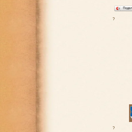
Поде
?
?