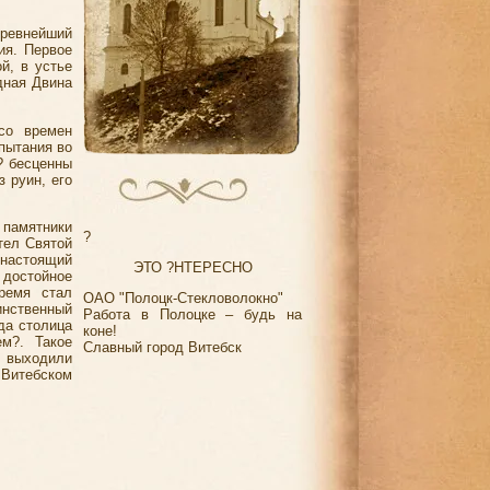
древнейший
ия. Первое
й, в устье
дная Двина
со времен
пытания во
? бесценны
 руин, его
памятники
?
тел Святой
 настоящий
ЭТО ?НТЕРЕСНО
 достойное
ремя стал
ОАО "Полоцк-Стекловолокно"
инственный
Работа в Полоцке – будь на
да столица
коне!
м?. Такое
Славный город Витебск
ь выходили
 Витебском