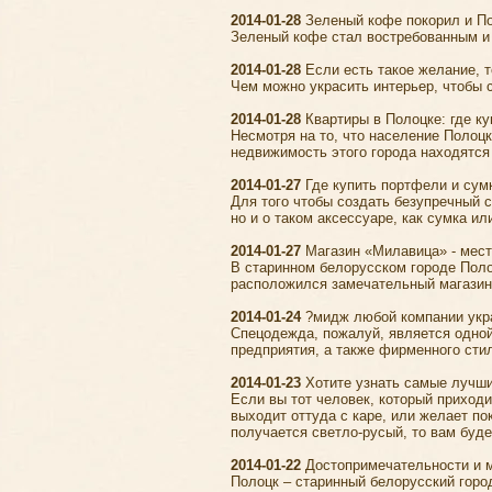
2014-01-28
Зеленый кофе покорил и П
Зеленый кофе стал востребованным и в
2014-01-28
Если есть такое желание, 
Чем можно украсить интерьер, чтобы 
2014-01-28
Квартиры в Полоцке: где ку
Несмотря на то, что население Полоцк
недвижимость этого города находятся 
2014-01-27
Где купить портфели и сум
Для того чтобы создать безупречный с
но и о таком аксессуаре, как сумка ил
2014-01-27
Магазин «Милавица» - место
В старинном белорусском городе Поло
расположился замечательный магазин
2014-01-24
?мидж любой компании укра
Спецодежда, пожалуй, является одно
предприятия, а также фирменного стил
2014-01-23
Хотите узнать самые лучш
Если вы тот человек, который приходи
выходит оттуда с каре, или желает по
получается светло-русый, то вам буде
2014-01-22
Достопримечательности и 
Полоцк – старинный белорусский горо