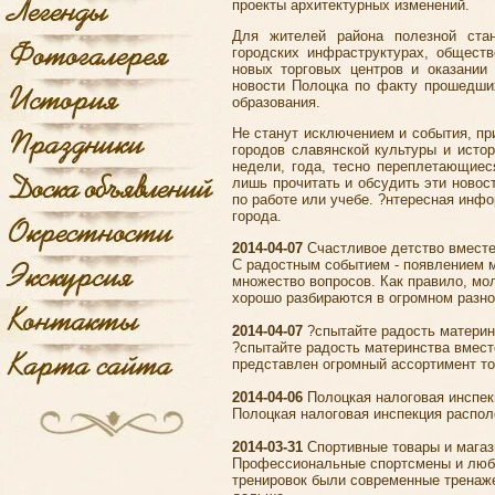
проекты архитектурных изменений.
Для жителей района полезной ста
городских инфраструктурах, обществ
новых торговых центров и оказании
новости Полоцка по факту прошедших
образования.
Не станут исключением и события, п
городов славянской культуры и исто
недели, года, тесно переплетающиес
лишь прочитать и обсудить эти
новос
по работе или учебе. ?нтересная инфо
города.
2014-04-07
Счастливое детство вместе
С радостным событием - появлением 
множество вопросов. Как правило, мо
хорошо разбираются в огромном разно
2014-04-07
?спытайте радость материн
?спытайте радость материнства вмест
представлен огромный ассортимент т
2014-04-06
Полоцкая налоговая инспек
Полоцкая налоговая инспекция располо
2014-03-31
Спортивные товары и магаз
Профессиональные спортсмены и любит
тренировок были современные тренаже