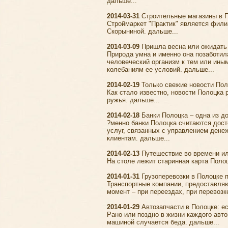
дальше...
2014-03-31
Строительные магазины в П
Строймаркет "Практик" является фил
Скорыниной. дальше...
2014-03-09
Пришла весна или ожидать 
Природа умна и именно она позаботил
человеческий организм к тем или ины
колебаниям ее условий. дальше...
2014-02-19
Только свежие новости Пол
Как стало известно, новости Полоцка
ружья. дальше...
2014-02-18
Банки Полоцка – одна из д
?менно банки Полоцка считаются дост
услуг, связанных с управлением дене
клиентам. дальше...
2014-02-13
Путешествие во времени ил
На столе лежит старинная карта Поло
2014-01-31
Грузоперевозки в Полоцке п
Транспортные компании, предоставляю
момент – при переездах, при перевозк
2014-01-29
Автозапчасти в Полоцке: е
Рано или поздно в жизни каждого авто
машиной случается беда.
дальше...