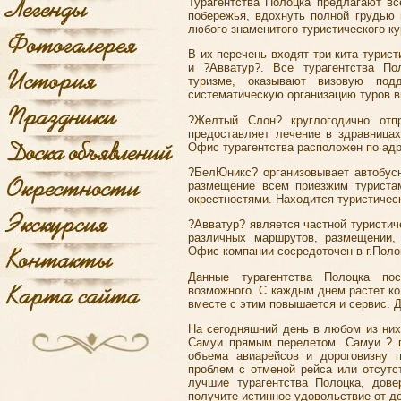
Турагентства Полоцка
предлагают вс
побережья, вдохнуть полной грудью 
любого знаменитого туристического ку
В их перечень входят три кита турис
и ?Авватур?. Все турагентства По
туризме, оказывают визовую под
систематическую организацию туров в
?Желтый Слон? круглогодично от
предоставляет лечение в здравницах
Офис турагентства расположен по адре
?БелЮникс? организовывает автобусн
размещение всем приезжим туриста
окрестностями. Находится туристическо
?Авватур? является частной туристич
различных маршрутов, размещении,
Офис компании сосредоточен в г.Полоц
Данные турагентства Полоцка по
возможного. С каждым днем растет ко
вместе с этим повышается и сервис. 
На сегодняшний день в любом из них
Самуи прямым перелетом. Самуи ? п
объема авиарейсов и дороговизну 
проблем с отменой рейса или отсутс
лучшие турагентства Полоцка, дове
получите истинное удовольствие от д